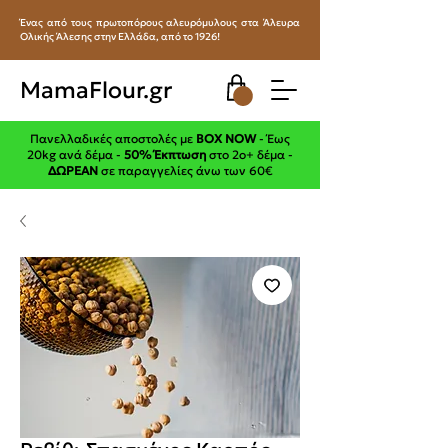
Ένας από τους πρωτοπόρους αλευρόμυλους στα Άλευρα
Ολικής Άλεσης στην Ελλάδα, από το 1926!
MamaFlour.gr
Πανελλαδικές αποστολές με
BOX NOW
- Έως
20kg ανά δέμα -
50% Έκπτωση
στο 2ο+ δέμα -
ΔΩΡΕΑΝ
σε παραγγελίες άνω των 60€