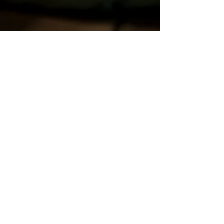
Γιατί Να Μας Επιλέξετε
Διαθέτουμε εμπειρία ενός αιώνα, από το
1926 μέχρι και σήμερα, με πρωτοπορία
σε ολόκληρη την Ελλάδα, στα άλευρα
ολικής άλεσης!
Χρησιμοποιούμε εγχώριες διαλεχτές
πρώτες ύλες, από επιλεγμένους
παραγωγούς σε Θεσσαλία, Μακεδονία,
Στερεά Ελλάδα αλλά και... Κρήτη!
Με κριτήριο την ποιότητα, την
καινοτομία, την εξέλιξη και την
παράδοση, καταφέρνουμε το άριστο