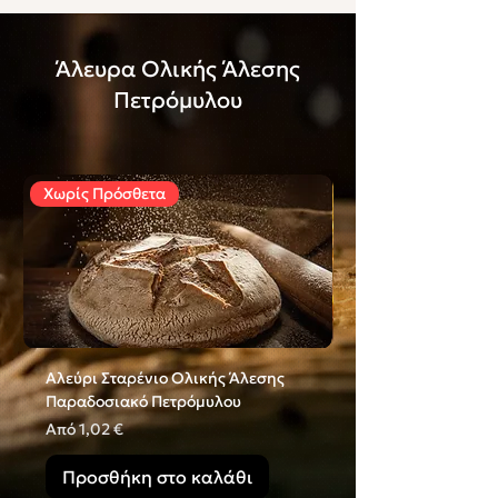
Άλευρα Ολικής Άλεσης
Πετρόμυλου
Χωρίς Πρόσθετα
Χωρίς Πρόσθετα
Αλεύρι Σταρένιο Ολικής Άλεσης
Αλεύρι Κριθαρένιο
Παραδοσιακό Πετρόμυλου
Παραδοσιακό Πετρ
Τιμή Έκπτωσης
Τιμή Έκπτωσης
Από
1,02 €
Από
Προσθήκη στο καλάθι