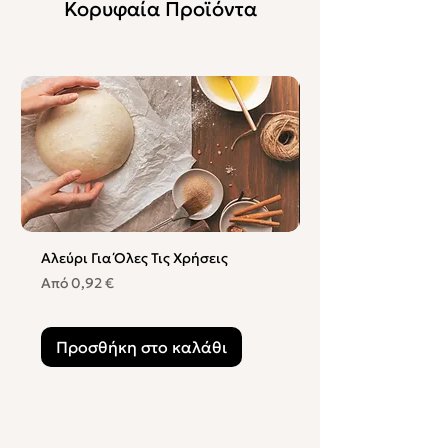
Κορυφαία Προϊόντα
Αλεύρι Για Όλες Τις Χρήσεις
Αλεύρι Σκληρό Τύπ
Χωριάτικο
Τιμή Έκπτωσης
Από
0,92 €
Τιμή Έκπτωσης
Από
Προσθήκη στο καλάθι