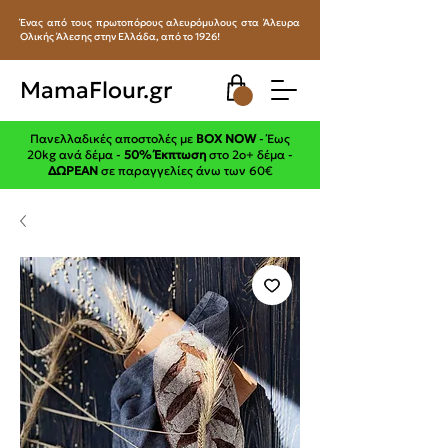
Ένας από τους πρωτοπόρους αλευρόμυλους στα Άλευρα
Ολικής Άλεσης στην Ελλάδα, από το 1926!
MamaFlour.gr
Πανελλαδικές αποστολές με
BOX NOW
- Έως
20kg ανά δέμα -
50% Έκπτωση
στο 2ο+ δέμα -
ΔΩΡΕΑΝ
σε παραγγελίες άνω των 60€