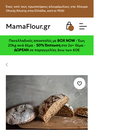
Ένας από τους πρωτοπόρους αλευρόμυλους στα Άλευρα
Ολικής Άλεσης στην Ελλάδα, από το 1926!
MamaFlour.gr
Πανελλαδικές αποστολές με
BOX NOW
- Έως
20kg ανά δέμα -
50% Έκπτωση
στο 2ο+ δέμα -
ΔΩΡΕΑΝ
σε παραγγελίες άνω των 60€