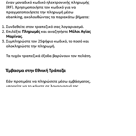
έναν μοναδικό κωδικό ηλεκτρονικής πληρωμής
(RF). Χρησιμοποιήστε τον κωδικό για να
πραγματοποιήσετε την πληρωμή μέσω
ebanking, ακολουθώντας τα παρακάτω βήματα:
Συνδεθείτε στον τραπεζικό σας λογαριασμό.
Επιλέξτε
Πληρωμές
και αναζητήστε
Μύλοι Αγίας
Μαρίνας
.
Συμπληρώστε τον 25ψήφιο κωδικό, το ποσό και
ολοκληρώστε την πληρωμή.
Τα τυχόν τραπεζικά έξοδα βαρύνουν τον πελάτη.
Έμβασμα στην Εθνική Τράπεζα
Εάν προτιμάτε να πληρώσετε μέσω εμβάσματος,
μπορείτε να το κάνετε σε λογαριασμό της
εταιρείας μας στην Εθνική Τράπεζα:
IBAN:
GR8201102050000020544100926
Δικαιούχος:
ΑΝΤΩΝΙΟΣ ΣΤΕΦΑΝΑΚΗΣ ΚΑΙ ΣΙΑ
ΟΕ
Σε περίπτωση συναλλαγών εκτός Εθνικής
Τράπεζας, η πληρωμή θα πρέπει να
πραγματοποιηθεί μέσω του κωδικού
ηλεκτρονικής πληρωμής (RF). Τα τυχόν