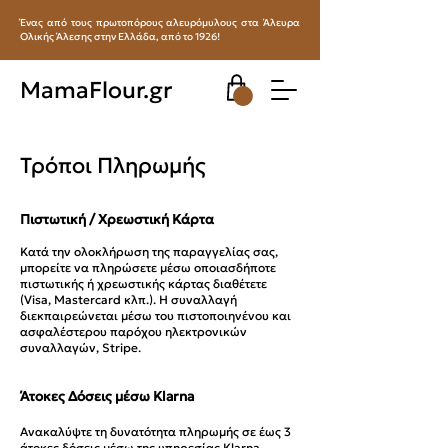
Ένας από τους πρωτοπόρους αλευρόμυλους στα Άλευρα
Ολικής Άλεσης στην Ελλάδα, από το 1926!
MamaFlour.gr
Τρόποι Πληρωμής
Πιστωτική / Χρεωστική Κάρτα
Κατά την ολοκλήρωση της παραγγελίας σας,
μπορείτε να πληρώσετε μέσω οποιασδήποτε
πιστωτικής ή χρεωστικής κάρτας διαθέτετε
(Visa, Mastercard κλπ.). Η συναλλαγή
διεκπαιρεώνεται μέσω του πιστοποιηνένου και
ασφαλέστερου παρόχου ηλεκτρονικών
συναλλαγών, Stripe.
Άτοκες Δόσεις μέσω Klarna
Ανακαλύψτε τη δυνατότητα πληρωμής σε έως 3
άτοκες δόσεις μέσω της υπηρεσίας Klarna.